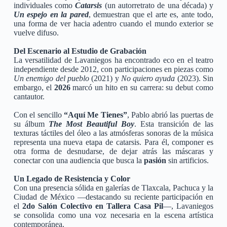
individuales como
Catarsis
(un autorretrato de una década) y
Un espejo en la pared
, demuestran que el arte es, ante todo,
una forma de ver hacia adentro cuando el mundo exterior se
vuelve difuso.
Del Escenario al Estudio de Grabación
La versatilidad de Lavaniegos ha encontrado eco en el teatro
independiente desde 2012, con participaciones en piezas como
Un enemigo del pueblo
(2021) y
No quiero ayuda
(2023). Sin
embargo, el
2026
marcó un hito en su carrera: su debut como
cantautor.
Con el sencillo
“Aquí Me Tienes”
, Pablo abrió las puertas de
su álbum
The Most Beautiful Boy
. Esta transición de las
texturas táctiles del óleo a las atmósferas sonoras de la música
representa una nueva etapa de catarsis. Para él, componer es
otra forma de desnudarse, de dejar atrás las máscaras y
conectar con una audiencia que busca la
pasión
sin artificios.
Un Legado de Resistencia y Color
Con una presencia sólida en galerías de Tlaxcala, Pachuca y la
Ciudad de México —destacando su reciente participación en
el
2do Salón Colectivo en Tallera Casa Pil
—, Lavaniegos
se consolida como una voz necesaria en la escena artística
contemporánea.