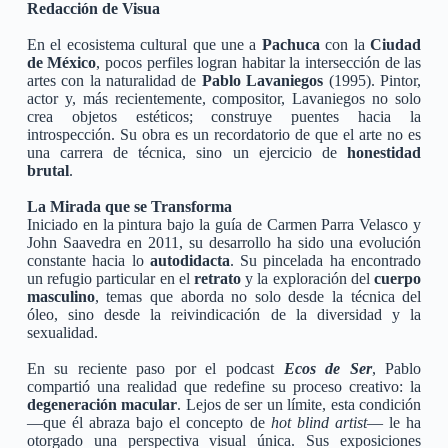
Redacción de Visua
En el ecosistema cultural que une a
Pachuca
con la
Ciudad
de México
, pocos perfiles logran habitar la intersección de las
artes con la naturalidad de
Pablo Lavaniegos
(1995). Pintor,
actor y, más recientemente, compositor, Lavaniegos no solo
crea objetos estéticos; construye puentes hacia la
introspección. Su obra es un recordatorio de que el arte no es
una carrera de técnica, sino un ejercicio de
honestidad
brutal
.
La Mirada que se Transforma
Iniciado en la pintura bajo la guía de Carmen Parra Velasco y
John Saavedra en 2011, su desarrollo ha sido una evolución
constante hacia lo
autodidacta
. Su pincelada ha encontrado
un refugio particular en el
retrato
y la exploración del
cuerpo
masculino
, temas que aborda no solo desde la técnica del
óleo, sino desde la reivindicación de la diversidad y la
sexualidad.
En su reciente paso por el podcast
Ecos de Ser
, Pablo
compartió una realidad que redefine su proceso creativo: la
degeneración macular
. Lejos de ser un límite, esta condición
—que él abraza bajo el concepto de
hot blind artist
— le ha
otorgado una perspectiva visual única. Sus exposiciones