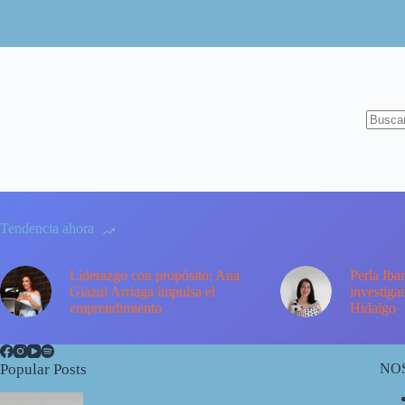
Sin
resulta
Tendencia ahora
Liderazgo con propósito: Ana
Perla Ibar
Giazul Arriaga impulsa el
investiga
emprendimiento
Hidalgo
Popular Posts
NO