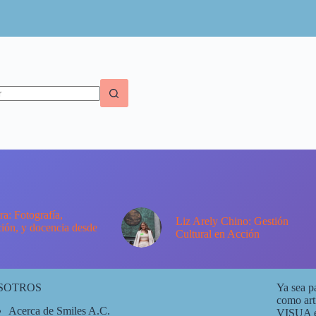
dos
ra: Fotografía,
Liz Arely Chino: Gestión
ción, y docencia desde
Cultural en Acción
SOTROS
Ya sea p
como art
Acerca de Smiles A.C.
VISUA es