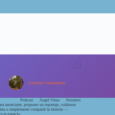
Jornadas Comunitarias
Podcast
Ángel Visua
Nosotros
ara anunciarte, proponer un reportaje, colaborar
ista o simplemente compartir tu historia —
 tu espacio.